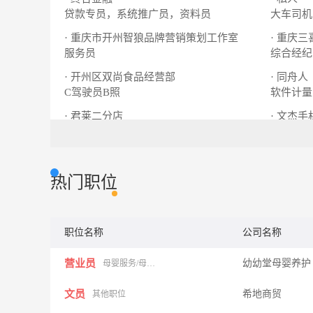
贷款专员，系统推广员，资料员
大车司机
· 重庆市开州智狼品牌营销策划工作室
· 重庆
服务员
综合经纪
· 开州区双尚食品经营部
· 同舟人
C驾驶员B照
软件计量
· 君莱二分店
· 文杰
客房楼层服务员
营业员
热门职位
职位名称
公司名称
营业员
幼幼堂母婴养护
母婴服务/母婴行业
文员
希地商贸
其他职位