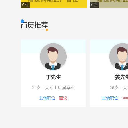
仓管/收派协助/装卸
顺丰速运
物流/仓储
广告
广告
软件计量员
同舟人
其他职位
简历推荐
奶茶店店员
茶颜观色
酒水类/茶水/饮料
服务员
重庆市开州智狼
餐饮服务
销售经理
平安银行
金融/证券
综合经纪人
重庆三喜房地产
房地产
丁先生
姜先
市场部 设计师
聚聚家企业管理
建筑/装修/家居/室内装潢
下
21岁
大专
应届毕业
26岁
大
招募司机合伙人
万顺叫车开州分
司机
3000元
其他职位
面议
其他职位
30