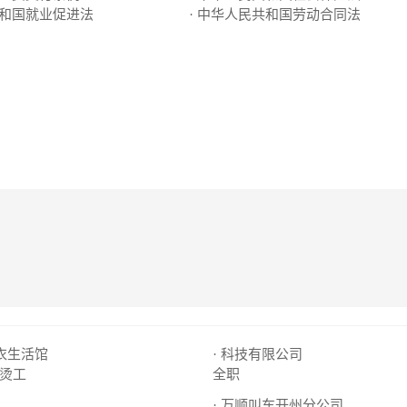
共和国就业促进法
· 中华人民共和国劳动合同法
洗衣生活馆
· 科技有限公司
烫工
全职
· 万顺叫车开州分公司