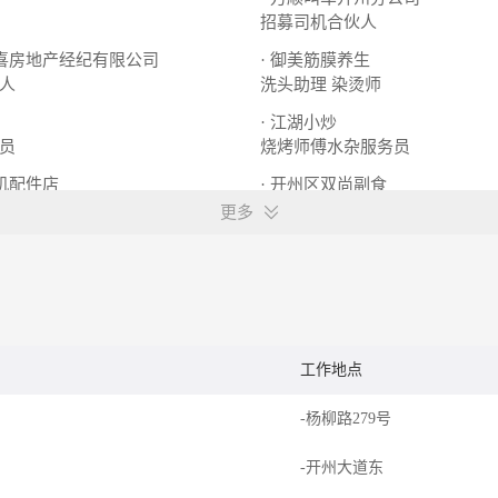
招募司机合伙人
三喜房地产经纪有限公司
· 御美筋膜养生
人
洗头助理 染烫师
· 江湖小炒
员
烧烤师傅水杂服务员
手机配件店
· 开州区双尚副食
驾驶员C照B照
更多
工作地点
-杨柳路279号
-开州大道东