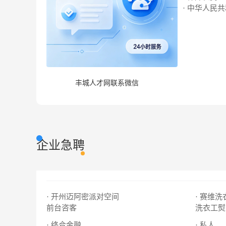
· 中华人民
丰城人才网联系微信
企业急聘
· 开州迈阿密派对空间
· 赛维
前台咨客
洗衣工熨
· 终合金融
· 私人