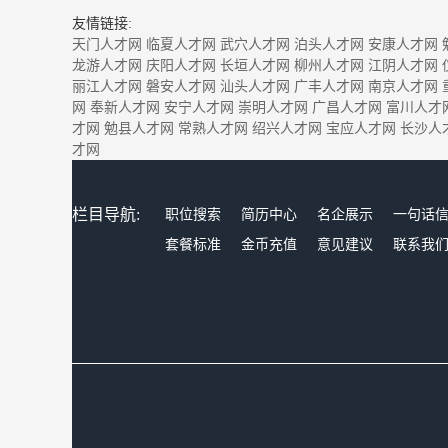
友情链接:
天门人才网
临夏人才网
武穴人才网
泊头人才网
安康人才网
龙游人才网
庆阳人才网
长垣人才网
柳州人才网
江阴人才网
丽江人才网
磐安人才网
汕头人才网
广丰人才网
南京人才网
网
奉新人才网
安宁人才网
崇明人才网
广昌人才网
富川人才
才网
勉县人才网
常熟人才网
绍兴人才网
宝应人才网
长沙人
才网
栏目导航:
职位搜索
简历中心
名企展示
一句话
套餐标准
金币充值
意见建议
联系我