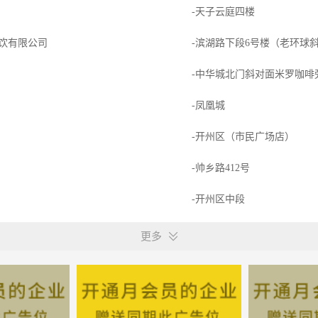
-天子云庭四楼
饮有限公司
-滨湖路下段6号楼（老环球
-中华城北门斜对面米罗咖啡
-凤凰城
-开州区（市民广场店）
-帅乡路412号
-开州区中段
-贵州省黔东南苗族侗族自治
更多
-开州领尚城永辉超市希尚店
-四川