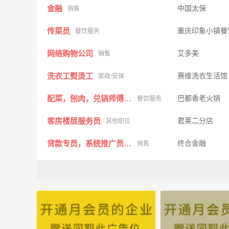
金融
中国太保
销售
传菜员
重庆印象小镇餐
餐饮服务
网络购物公司
艾多美
销售
洗衣工熨烫工
赛维洗衣生活馆
家政/安保
配菜，刨肉，兑锅师傅，收银员
巴都香老火锅
餐饮服务
客房楼层服务员
君莱二分店
其他职位
贷款专员，系统推广员，资料员
终合金融
销售
全职
科技有限公司
其他职位
营业员
文杰手机配件店
销售
大车司机
私人
司机