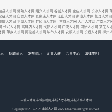
勉县人才网
常熟人才网
绍兴人才网
谷城人才网
宝应人才网
长沙人才网
仪征人才网
自贡人才网
瓦房店人才网
江山人才网
南漳人才网
莒县人才网
重庆人才网
平湖人才网
井冈山人才网
|
丰城人才网
大厂人才网
广南人才
网
长兴人才网
高碑店人才网
弋阳人才网
广饶人才网
固始人才网
莱芜人
才网
萍乡人才网
阿拉善人才网
毕节人才网
安顺人才网
长垣人才网
柳州
信息
招聘资讯
发布简历
企业入驻
会员中心
法律申明
们
丰城人才网,丰城招聘网,丰城人才市场,丰城人事人才网
Copyright © 2017-2023 丰城人才网 www.kde4.com All rights reserved.