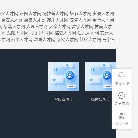
萍乡人才网
济阳人才网
阿拉善人才网
毕节人才网
安顺人才网
惠安人才网
惠来人才网
遂川人才网
安溪人才网
金堂人才网
网
慈溪人才网
大理人才网
大余人才网
富宁人才网
甘南人才
才网
戈阳人才网
|
天门人才网
临夏人才网
泊头人才网
安康人
人才网
西平人才网
温岭人才网
泰安人才网
仙居人才网
海宁人
在线客服
客服微信号
微信公众号
会员中心
公 众 号