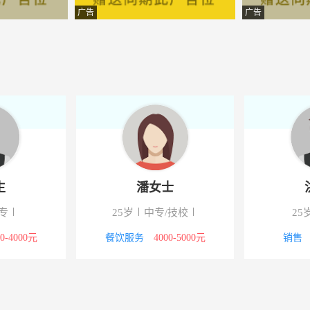
-开州区云枫街道
广告
广告
-全国不限
-新世纪后门花禾寿司旁
品牌营销策划工作室
-迎宾街13号2F
-开州大道中民政局
经纪有限公司
-重庆沙坪坝大学城北路135
生
潘女士
咨询有限公司
-开州亿丰国际商贸城E3区4
专
25岁
中专/技校
25
公司
-滨湖西路万人大排档406号3
00-4000元
餐饮服务
4000-5000元
销售